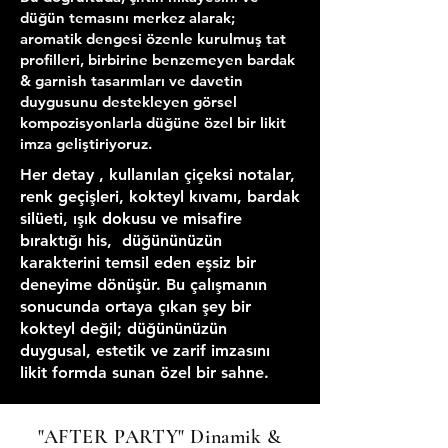
düğün temasını merkez alarak;
aromatik dengesi özenle kurulmuş tat
profilleri, birbirine benzemeyen bardak
& garnish tasarımları ve davetin
duygusunu destekleyen görsel
kompozisyonlarla düğüne özel bir likit
imza geliştiriyoruz.
Her detay , kullanılan çiçeksi notalar,
renk geçişleri, kokteyl kıvamı, bardak
silüeti, ışık dokusu ve misafire
bıraktığı his, düğününüzün
karakterini temsil eden eşsiz bir
deneyime dönüşür. Bu çalışmanın
sonucunda ortaya çıkan şey bir
kokteyl değil; düğününüzün
duygusal, estetik ve zarif imzasını
likit formda sunan özel bir sahne.
"AFTER PARTY" Dinamik &