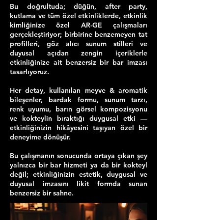
Bu doğrultuda; düğün, after party,
kutlama ve tüm özel etkinliklerde, etkinlik
kimliğinize özel AR-GE çalışmaları
gerçekleştiriyor; birbirine benzemeyen tat
profilleri, göz alıcı sunum stilleri ve
duyusal açıdan zengin içeriklerle
etkinliğinize ait benzersiz bir bar imzası
tasarlıyoruz.
Her detay, kullanılan meyve & aromatik
bileşenler, bardak formu, sunum tarzı,
renk uyumu, barın görsel kompozisyonu
ve kokteylin bıraktığı duygusal etki —
etkinliğinizin hikâyesini taşıyan özel bir
deneyime dönüşür.
Bu çalışmanın sonucunda ortaya çıkan şey
yalnızca bir bar hizmeti ya da bir kokteyl
değil; etkinliğinizin estetik, duygusal ve
duyusal imzasını likit formda sunan
benzersiz bir sahne.