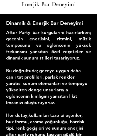
Enerjik Bar Deneyimi
Dinamik & Enerjik Bar Deneyimi
After Party bar kurgularını hazırlarken;
gecenin enerjisini, ritmini, müzik
temposunu ve eğlencenin yüksek
frekansını yansıtan özel reçeteler ve
dinamik sunum stilleri tasarlıyoruz.
Bu doğrultuda; geceye uygun daha
canlı tat profilleri, parlak renkler,
yaratıcı sunum elemanları ve tempoyu
yükselten denge unsurlarıyla
eğlencenin kimliğini yansıtan likit
imzanızı oluşturuyoruz.
Her detay,kullanılan taze bileşenler,
buz formu, aroma yoğunluğu, bardak
tipi, renk geçişleri ve sunum enerjisi
after party ruhunu taşıyan güçlü bir