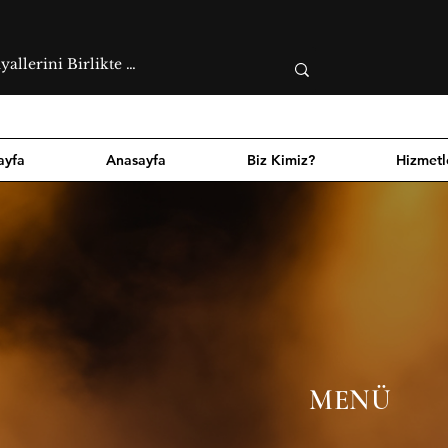
ayfa
Anasayfa
Biz Kimiz?
Hizmetl
MENÜ