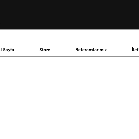
Se connecter
i Sayfa
Store
Referanslarımız
İlet