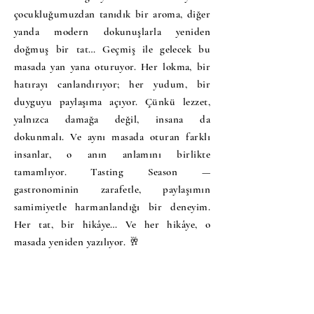
çocukluğumuzdan tanıdık bir aroma, diğer
yanda modern dokunuşlarla yeniden
doğmuş bir tat… Geçmiş ile gelecek bu
masada yan yana oturuyor. Her lokma, bir
hatırayı canlandırıyor; her yudum, bir
duyguyu paylaşıma açıyor. Çünkü lezzet,
yalnızca damağa değil, insana da
dokunmalı. Ve aynı masada oturan farklı
insanlar, o anın anlamını birlikte
tamamlıyor. Tasting Season —
gastronominin zarafetle, paylaşımın
samimiyetle harmanlandığı bir deneyim.
Her tat, bir hikâye… Ve her hikâye, o
masada yeniden yazılıyor. 🥂