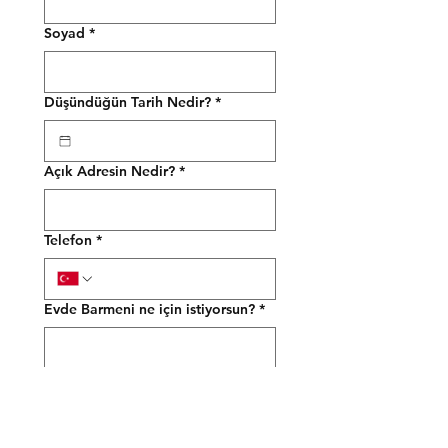
Soyad
*
Düşündüğün Tarih Nedir?
*
Açık Adresin Nedir?
*
Telefon
*
Evde Barmeni ne için istiyorsun?
*
Kaç Kişi Olucaksınız?
*