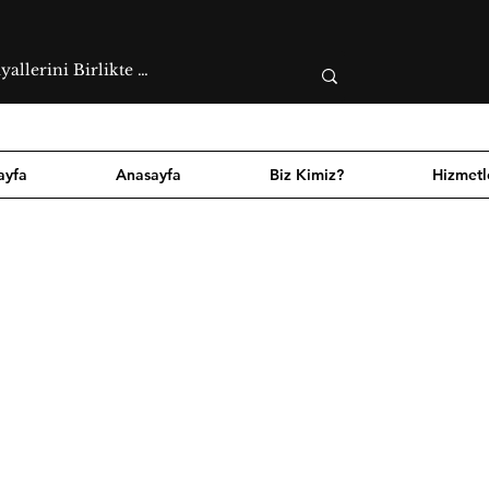
ayfa
Anasayfa
Biz Kimiz?
Hizmetl