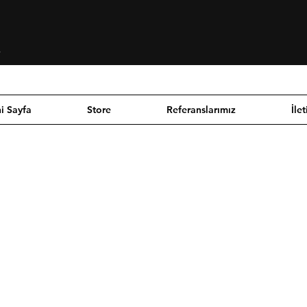
Se connecter
i Sayfa
Store
Referanslarımız
İlet