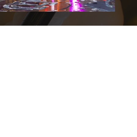
MENU
K
ANASAYFA
BIZ KİMİZ?
Şİ
HIZMETLERİMİZ
M
GALERİ
NELİ
TASTING SEASON
TEKLİF AL
STORE
İLETİŞİM