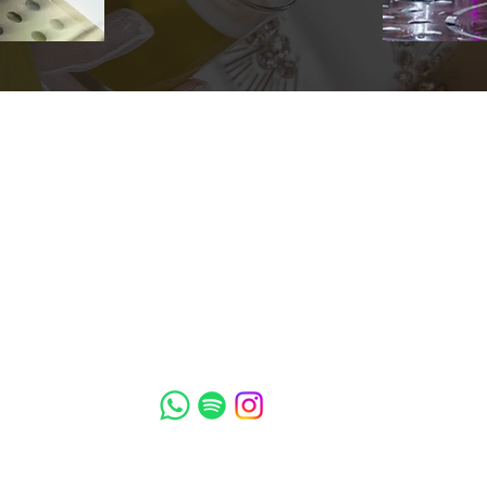
İLETİŞİM
ÜYELİ
+90 553 304 40 03
ÜYE OL
together@birbarmen.com
ÜYE GİRİ
info@birbarmen.com
PROFİLİ
fatura@birbarmen.com
YÖNETİCİ PA
info@birbarmen.com
Social Media
© 2023, birbarmen tarafından oluşturulmuştur.