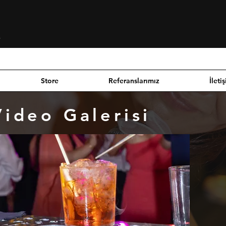
Giriş
Store
Referanslarımız
İleti
Video Galerisi