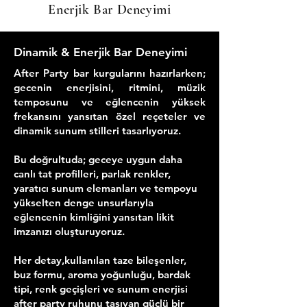
Enerjik Bar Deneyimi
Dinamik & Enerjik Bar Deneyimi
After Party bar kurgularını hazırlarken;
gecenin enerjisini, ritmini, müzik
temposunu ve eğlencenin yüksek
frekansını yansıtan özel reçeteler ve
dinamik sunum stilleri tasarlıyoruz.
Bu doğrultuda; geceye uygun daha
canlı tat profilleri, parlak renkler,
yaratıcı sunum elemanları ve tempoyu
yükselten denge unsurlarıyla
eğlencenin kimliğini yansıtan likit
imzanızı oluşturuyoruz.
Her detay,kullanılan taze bileşenler,
buz formu, aroma yoğunluğu, bardak
tipi, renk geçişleri ve sunum enerjisi
after party ruhunu taşıyan güçlü bir