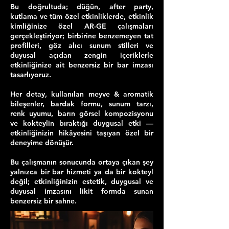
Bu doğrultuda; düğün, after party,
kutlama ve tüm özel etkinliklerde, etkinlik
kimliğinize özel AR-GE çalışmaları
gerçekleştiriyor; birbirine benzemeyen tat
profilleri, göz alıcı sunum stilleri ve
duyusal açıdan zengin içeriklerle
etkinliğinize ait benzersiz bir bar imzası
tasarlıyoruz.
Her detay, kullanılan meyve & aromatik
bileşenler, bardak formu, sunum tarzı,
renk uyumu, barın görsel kompozisyonu
ve kokteylin bıraktığı duygusal etki —
etkinliğinizin hikâyesini taşıyan özel bir
deneyime dönüşür.
Bu çalışmanın sonucunda ortaya çıkan şey
yalnızca bir bar hizmeti ya da bir kokteyl
değil; etkinliğinizin estetik, duygusal ve
duyusal imzasını likit formda sunan
benzersiz bir sahne.