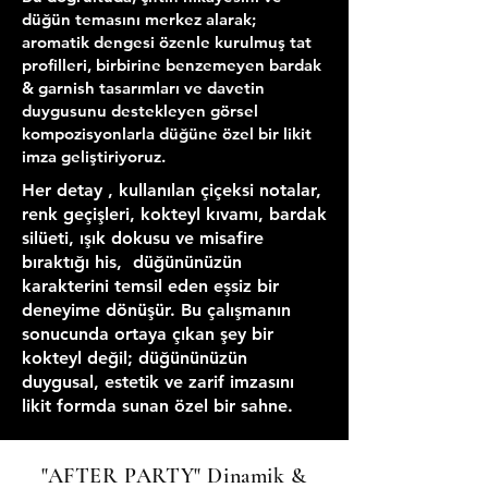
düğün temasını merkez alarak;
aromatik dengesi özenle kurulmuş tat
profilleri, birbirine benzemeyen bardak
& garnish tasarımları ve davetin
duygusunu destekleyen görsel
kompozisyonlarla düğüne özel bir likit
imza geliştiriyoruz.
Her detay , kullanılan çiçeksi notalar,
renk geçişleri, kokteyl kıvamı, bardak
silüeti, ışık dokusu ve misafire
bıraktığı his, düğününüzün
karakterini temsil eden eşsiz bir
deneyime dönüşür. Bu çalışmanın
sonucunda ortaya çıkan şey bir
kokteyl değil; düğününüzün
duygusal, estetik ve zarif imzasını
likit formda sunan özel bir sahne.
"AFTER PARTY" Dinamik &