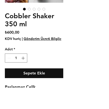
Cobbler Shaker
350 ml
Fiyat
₺600,00
KDV hariç
|
Gönderim Ücreti Bilgile
Adet
*
Sepete Ekle
Paslanmaz Çelik
Kolay Temizlik
Pratik kullanım
Uzun Ömürlü Kullanım