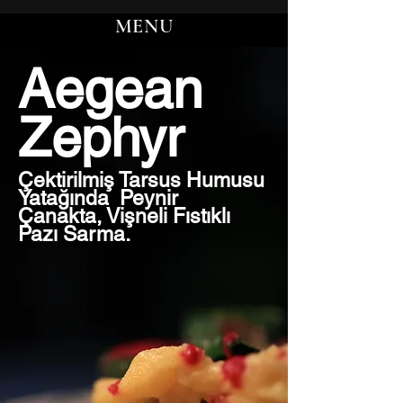
MENU
Aegean
Zephyr
Çektirilmiş Tarsus Humusu
Yatağında Peynir
Çanakta, Vişneli Fıstıklı
Pazı Sarma.