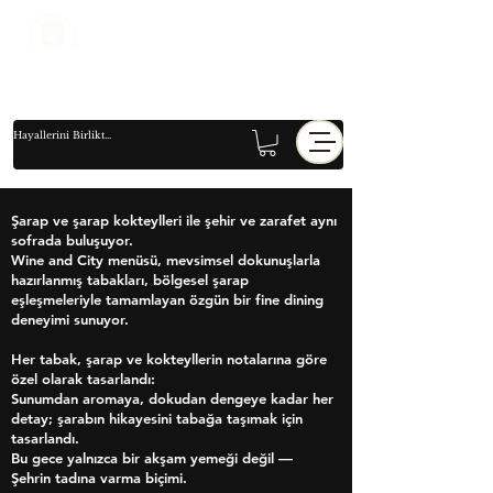
Şarap ve şarap kokteylleri ile şehir ve zarafet aynı
sofrada buluşuyor.
Wine and City menüsü, mevsimsel dokunuşlarla
hazırlanmış tabakları, bölgesel şarap
eşleşmeleriyle tamamlayan özgün bir fine dining
deneyimi sunuyor.
Her tabak, şarap ve kokteyllerin notalarına göre
özel olarak tasarlandı:
Sunumdan aromaya, dokudan dengeye kadar her
detay; şarabın hikayesini tabağa taşımak için
tasarlandı.
Bu gece yalnızca bir akşam yemeği değil —
Şehrin tadına varma biçimi.