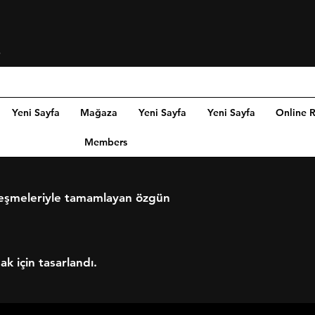
Log In
Yeni Sayfa
Mağaza
Yeni Sayfa
Yeni Sayfa
Online 
Members
şleşmeleriyle tamamlayan özgün
 için tasarlandı.