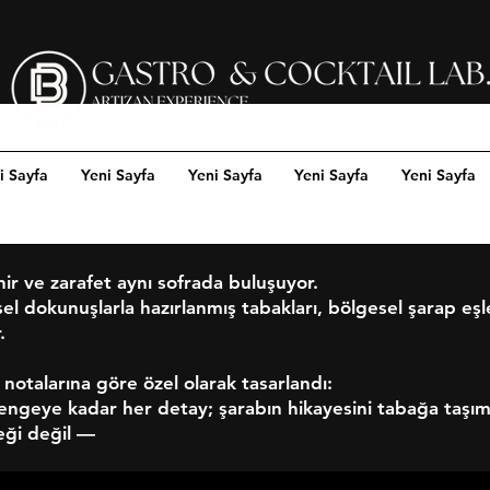
i Sayfa
Yeni Sayfa
Yeni Sayfa
Yeni Sayfa
Yeni Sayfa
hir ve zarafet aynı sofrada buluşuyor.
l dokunuşlarla hazırlanmış tabakları, bölgesel şarap e
.
 notalarına göre özel olarak tasarlandı:
eye kadar her detay; şarabın hikayesini tabağa taşımak
eği değil —